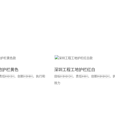
地护栏黄色
深圳工程工地护栏红白
责任、创新、执行和
目标、责任、创新、
效力