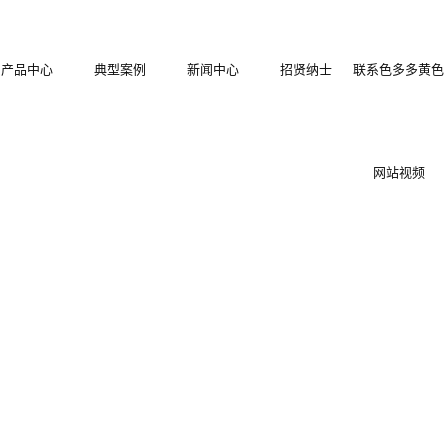
产品中心
典型案例
新闻中心
招贤纳士
联系色多多黄色
圳钢结构拼装
色多多在线观看
公司新闻
网站视频
圳木塑拼装式
式围挡
装配式木塑围挡
行业新闻
圳集装箱集成
围挡
冲孔烤漆围挡
技术知识
圳工地工程施
房屋
PVC围挡
圳环保复合材
工护栏栅栏
快拼式围挡
料围挡
集装箱住人箱房
装配式钢板烤漆
型围挡
栅栏