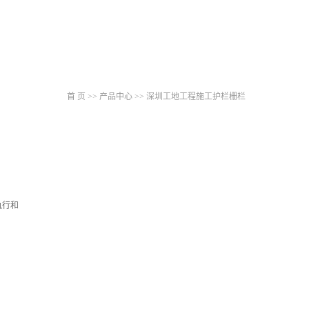
首 页
>>
产品中心
>>
深圳工地工程施工护栏栅栏
执行和