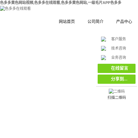
色多多黄色网站视频,色多多在线观看,色多多黄色网站,一级毛片APP色多多
网站首页
公司简介
产品中心
客户服务
公司简介
钢结构拼装式
技术咨询
在
合作伙伴
木塑拼装式围
挡
业务咨询
线
客
集装箱集成房
在线留言
服
分享到...
工地工程施工
环保复合材料
栏栅栏
扫描二维码
挡