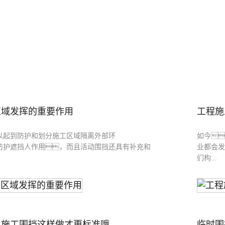
区域发挥的重要作用
工程施
以起到防护和划分施工区域隔离外部环
如今
防护遮挡人作用，而且活动围挡还具有补充和
业都会发
们构...
施工围挡这样做才更标准哦...
临时围