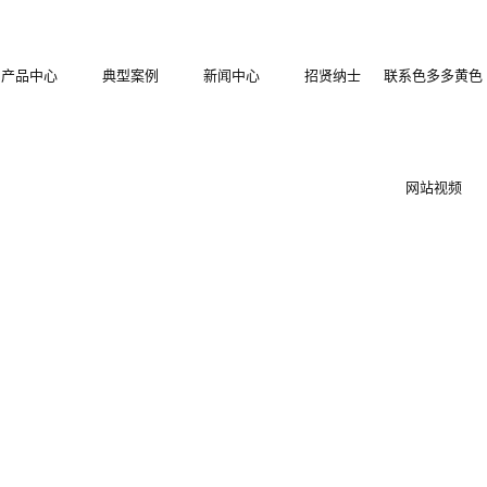
产品中心
典型案例
新闻中心
招贤纳士
联系色多多黄色
结构拼装式围
色多多在线观看
公司新闻
网站视频
塑拼装式围挡
挡
装配式木塑围挡
行业新闻
装箱集成房屋
冲孔烤漆围挡
技术知识
地工程施工护
PVC围挡
保复合材料围
栏栅栏
快拼式围挡
挡
集装箱住人箱房
装配式钢板烤漆
型围挡
栅栏