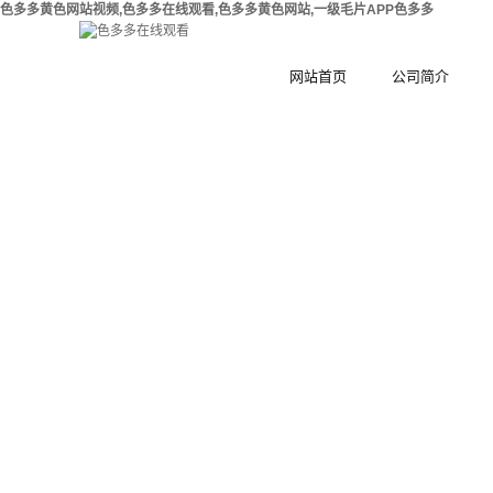
色多多黄色网站视频,色多多在线观看,色多多黄色网站,一级毛片APP色多多
网站首页
公司简介
公司简介
钢
合作伙伴
木
集
工
环