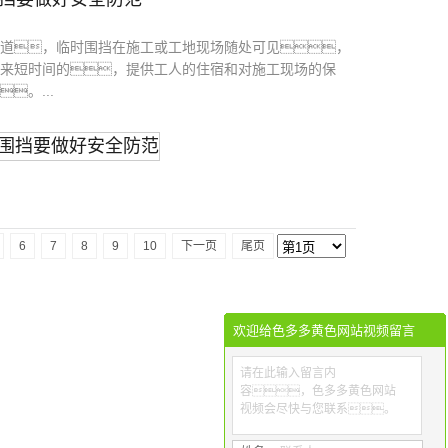
道，临时围挡在施工或工地现场随处可见，
来短时间的，提供工人的住宿和对施工现场的保
。...
6
7
8
9
10
下一页
尾页
欢迎给色多多黄色网站视频留言
请在此输入留言内
容，色多多黄色网站
视频会尽快与您联系。