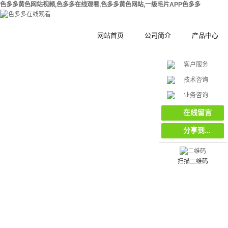
色多多黄色网站视频,色多多在线观看,色多多黄色网站,一级毛片APP色多多
网站首页
公司简介
产品中心
客户服务
公司简介
钢结构拼装式
技术咨询
在
合作伙伴
木塑拼装式围
挡
业务咨询
线
客
集装箱集成房
在线留言
服
分享到...
工地工程施工
环保复合材料
栏栅栏
扫描二维码
挡