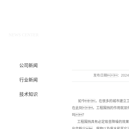
新闻中心
NEWS CENTER
公司新闻
发布日期：
2024
行业新闻
技术知识
如今，在很多的城市建立工程
在此刻，工程围挡的作用就显
吗？
工程围挡具有必定吸音降噪的效果
化作粉尘，废物以及废水和其它