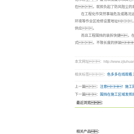
在，就担负起了防风阻尘的
在工程化作突然事端危及或路况运转
环境等作业区抢修设置地址
供应。
而且工程围挡的装拆快捷，在普
式，不限长度的拼装
本文网址：http://www.zjtuhuang
相关标签：
色多多在线观看
,
上一篇：
注意！施工
下一篇：
围挡在施工区域发挥
最近浏览：
相关产品：