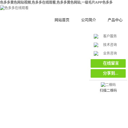
色多多黄色网站视频,色多多在线观看,色多多黄色网站,一级毛片APP色多多
网站首页
公司简介
产品中心
客户服务
公司简介
钢结构拼装式
技术咨询
在
合作伙伴
木塑拼装式围
挡
业务咨询
线
客
集装箱集成房
在线留言
服
分享到...
工地工程施工
环保复合材料
栏栅栏
扫描二维码
挡