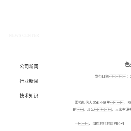
新闻中心
NEWS CENTER
色
公司新闻
发布日期：
行业新闻
技术知识
围挡相信大家都不陌生，随
的。那么，大家有没
一、围挡材料材质的区别