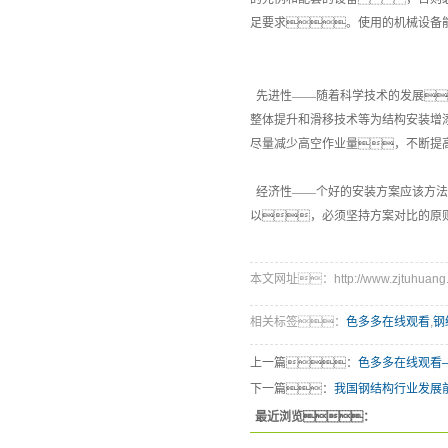
足要求。使用的机械设备
先进性——随着科学技术的发展
整体提升和滑移技术等为结构安装增
尽量减少高空作业量，不断提
经济性——个好的安装方案应该方法
以，必须坚持方案对比的原
本文网址：http://www.zjtuhuang.c
相关标签：
色多多在线观看
,
钢
上一篇：
色多多在线观看—
下一篇：
我国钢结构行业发展
最近浏览：