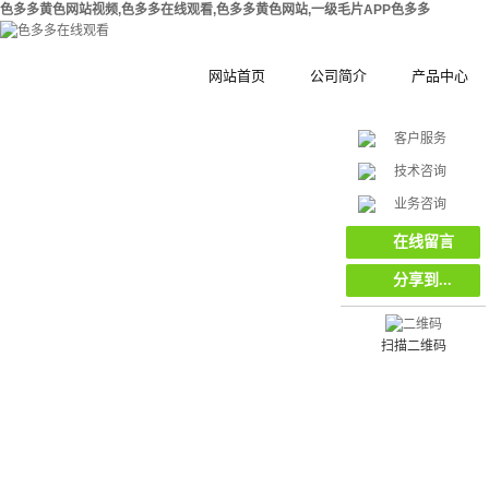
色多多黄色网站视频,色多多在线观看,色多多黄色网站,一级毛片APP色多多
网站首页
公司简介
产品中心
客户服务
公司简介
钢结构拼装式
技术咨询
在
合作伙伴
木塑拼装式围
挡
业务咨询
线
客
集装箱集成房
在线留言
服
分享到...
工地工程施工
环保复合材料
栏栅栏
扫描二维码
挡