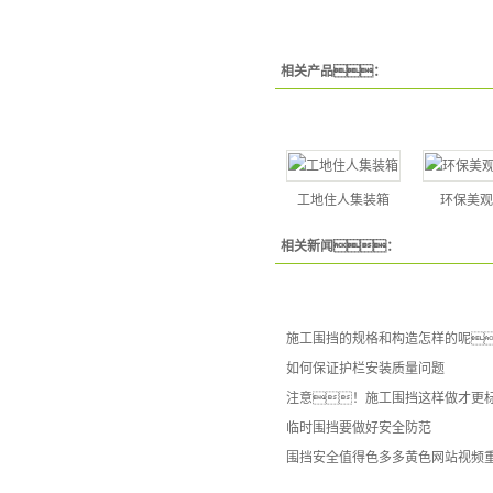
相关产品：
工地住人集装箱
环保美观
相关新闻：
施工围挡的规格和构造怎样的呢
如何保证护栏安装质量问题
注意！施工围挡这样做才更
临时围挡要做好安全防范
围挡安全值得色多多黄色网站视频