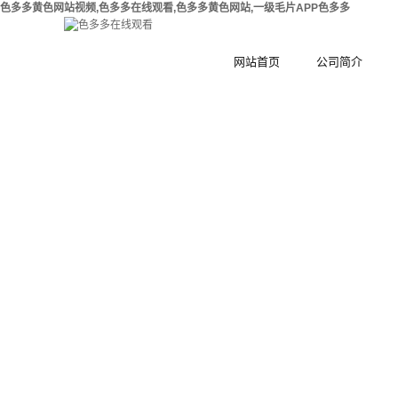
色多多黄色网站视频,色多多在线观看,色多多黄色网站,一级毛片APP色多多
网站首页
公司简介
公司简介
钢
合作伙伴
木
集
工
环