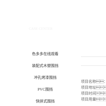
案例中心
CASE CENTER
色多多在线观看
装配式木塑围挡
冲孔烤漆围挡
项目名称
项目地址
PVC围挡
项目时间
项目用量：
快拼式围挡