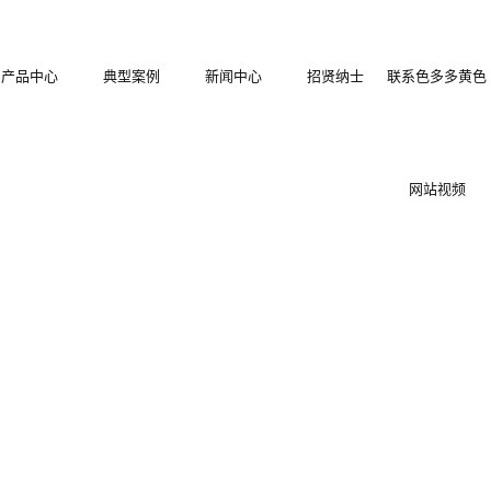
产品中心
典型案例
新闻中心
招贤纳士
联系色多多黄色
结构拼装式围
色多多在线观看
公司新闻
网站视频
塑拼装式围挡
挡
装配式木塑围挡
行业新闻
装箱集成房屋
冲孔烤漆围挡
技术知识
地工程施工护
PVC围挡
保复合材料围
栏栅栏
快拼式围挡
挡
集装箱住人箱房
装配式钢板烤漆
型围挡
栅栏