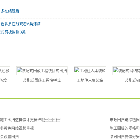
多多在线观看
：
色多多在线观看A类烤漆
配式钢板围挡B类
：
色款
装配式围蔽工程快拼式
工地住人集装箱
装配式钢
施工围挡这样做才更标准哦！
市政围挡与绿植围
多黄色网站视频重视
施工围挡的规格和
会设置围挡
临时围挡要做好安