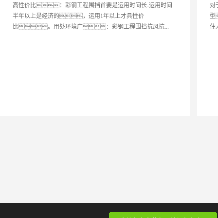
高性价比：彩钢工程围挡首要是运用时间长-运用时间
对
半年以上是经济的，运用1年以上才具性价
型
比。用处环境广：彩钢工程围挡抗风抗...
住