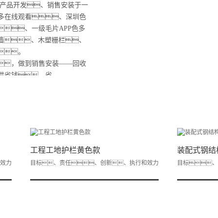
产品开发、销售安装于一
多在线观看、深圳色
、一级毛片APP色多
墙、木塑栅栏、
。
，做到销售安装——回收
供省钱、省
】
工程工地护栏黄色款
装配式钢结构
效力
目标、责任、创新、执行和效力
目标、