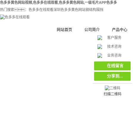
色多多黄色网站视频,色多多在线观看,色多多黄色网站,一级毛片APP色多多
热门搜索：
色多多在线观看
深圳色多多黄色网站
钢结构围挡
网站首页
公司简介
产品中心
客户服务
技术咨询
公司简介
钢结构拼装式
在
业务咨询
线
合作伙伴
客
木塑拼装式围
挡
在线留言
服
集装箱集成房
分享到...
工地工程施工
扫描二维码
环保复合材料
栏栅栏
挡