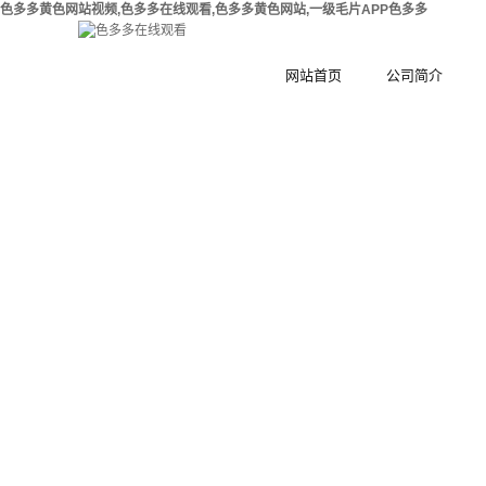
色多多黄色网站视频,色多多在线观看,色多多黄色网站,一级毛片APP色多多
网站首页
公司简介
公司简介
钢
合作伙伴
木
集
工
环