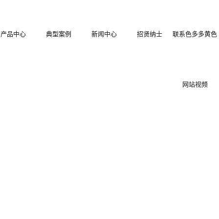
产品中心
典型案例
新闻中心
招贤纳士
联系色多多黄色
结构拼装式围
色多多在线观看
公司新闻
网站视频
塑拼装式围挡
挡
装配式木塑围挡
行业新闻
装箱集成房屋
冲孔烤漆围挡
技术知识
地工程施工护
PVC围挡
保复合材料围
栏栅栏
快拼式围挡
挡
集装箱住人箱房
装配式钢板烤漆
型围挡
栅栏