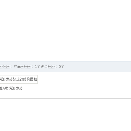
：产品：1个,新闻：0个
准A类烤漆类装