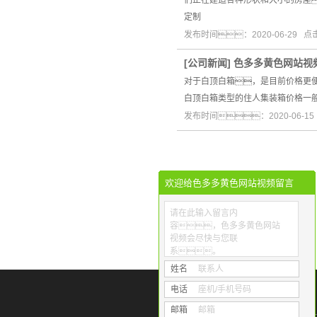
们正在建造各种形状和大小的房屋
定制
发布时间：2020-06-29 
[
公司新闻
]
色多多黄色网站视
对于白顶白箱，是目前价格更
白顶白箱类型的住人集装箱价格一般
发布时间：2020-06-1
欢迎给色多多黄色网站视频留言
请在此输入留言内
容，色多多黄色网站
视频会尽快与您联
系。
姓名
联系人
电话
座机/手机号码
邮箱
邮箱
公司地