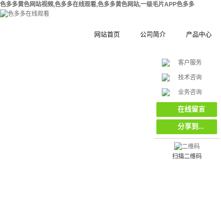
色多多黄色网站视频,色多多在线观看,色多多黄色网站,一级毛片APP色多多
网站首页
公司简介
产品中心
客户服务
公司简介
钢结构拼装式
技术咨询
在
合作伙伴
木塑拼装式围
挡
业务咨询
线
客
集装箱集成房
在线留言
服
分享到...
工地工程施工
环保复合材料
栏栅栏
扫描二维码
挡