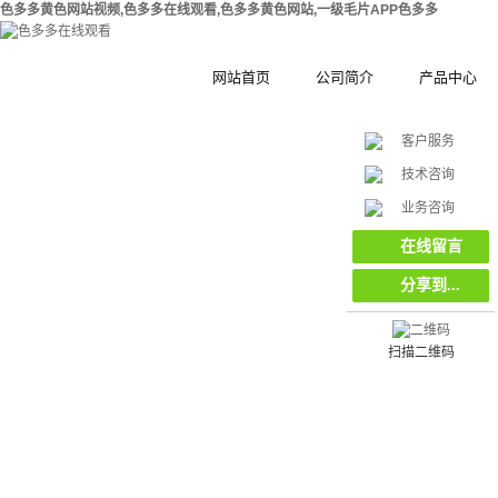
色多多黄色网站视频,色多多在线观看,色多多黄色网站,一级毛片APP色多多
网站首页
公司简介
产品中心
客户服务
公司简介
钢结构拼装式
技术咨询
在
合作伙伴
木塑拼装式围
挡
业务咨询
线
客
集装箱集成房
在线留言
服
分享到...
工地工程施工
环保复合材料
栏栅栏
扫描二维码
挡