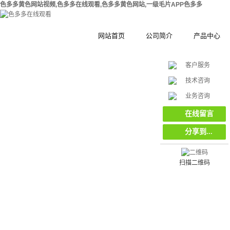
色多多黄色网站视频,色多多在线观看,色多多黄色网站,一级毛片APP色多多
网站首页
公司简介
产品中心
客户服务
公司简介
钢结构拼装式
技术咨询
在
合作伙伴
木塑拼装式围
挡
业务咨询
线
客
集装箱集成房
在线留言
服
分享到...
工地工程施工
环保复合材料
栏栅栏
扫描二维码
挡