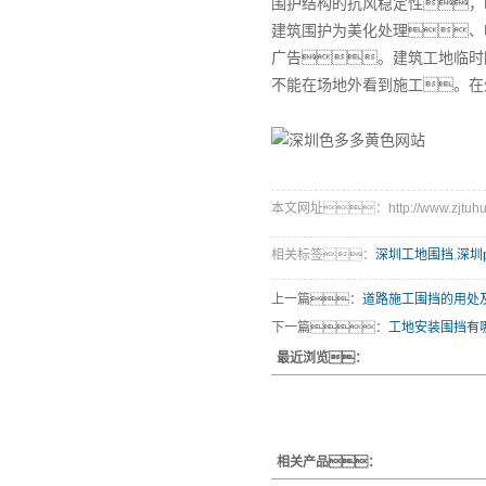
围护结构的抗风稳定性，P
建筑围护为美化处理、
广告。建筑工地临时
不能在场地外看到施工。在
本文网址：http://www.zjtuhuan
相关标签：
深圳工地围挡
,
深圳
上一篇：
道路施工围挡的用处
下一篇：
工地安装围挡有
最近浏览：
相关产品：