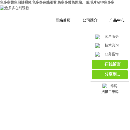
色多多黄色网站视频,色多多在线观看,色多多黄色网站,一级毛片APP色多多
网站首页
公司简介
产品中心
客户服务
公司简介
钢结构拼装式
技术咨询
在
合作伙伴
木塑拼装式围
挡
业务咨询
线
客
集装箱集成房
在线留言
服
分享到...
工地工程施工
环保复合材料
栏栅栏
扫描二维码
挡