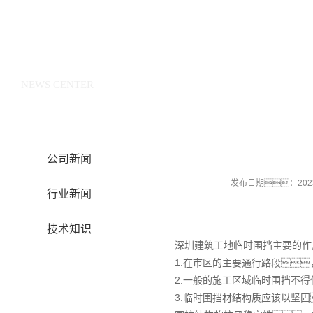
新闻中心
NEWS CENTER
公司新闻
发布日期：
202
行业新闻
技术知识
深圳建筑工地临时围挡主要的作
1.在市区的主要通行路段
2.一般的施工区域临时围挡不得
3.临时围挡材结构质应该以坚固