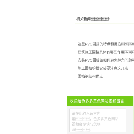
相关新闻：
这些PVC围挡的特点和用途
建筑施工围挡具体有哪些作用
安装PVC围挡该如何避免掉角问题
施工围挡护栏安装要注意这几点
围挡钢结构优点
欢迎给色多多黄色网站视频留言
请在此输入留言内
容，色多多黄色网站
视频会尽快与您联
系。