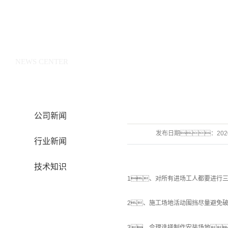
新闻中心
NEWS CENTER
公司新闻
发布日期：
202
行业新闻
技术知识
1、对所有进场工人都要进行
2、施工场地活动围挡尽量避免
3、合理选择制作安装场地