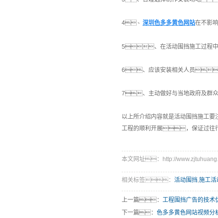
4、
深圳色多多黄色网站
在不影
5、在活动围挡施工过程
6、应该安装相关人员
7、主动做好与当地政府及群
以上所介绍内容就是活动围挡施工要
工程的顺利开展，保证过往
本文网址：http://www.zjtuhuang.c
相关标签：
活动围挡
,
施工活
上一篇：
工程围挡广告的技术
下一篇：
色多多黄色网站视频分