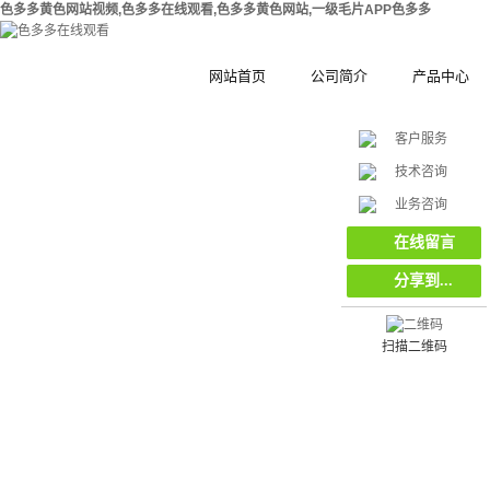
色多多黄色网站视频,色多多在线观看,色多多黄色网站,一级毛片APP色多多
网站首页
公司简介
产品中心
客户服务
公司简介
钢结构拼装式
技术咨询
在
合作伙伴
木塑拼装式围
挡
业务咨询
线
客
集装箱集成房
在线留言
服
分享到...
工地工程施工
环保复合材料
栏栅栏
扫描二维码
挡