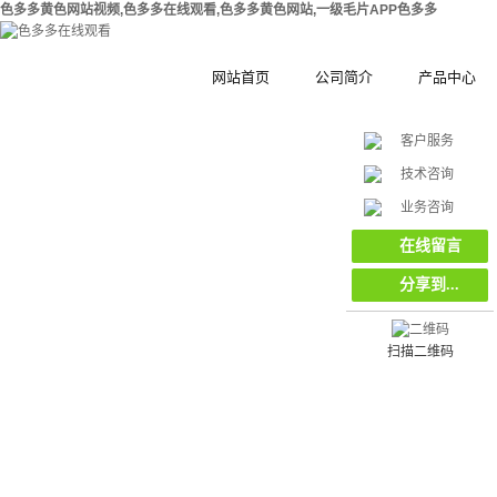
色多多黄色网站视频,色多多在线观看,色多多黄色网站,一级毛片APP色多多
网站首页
公司简介
产品中心
客户服务
公司简介
钢结构拼装式
技术咨询
在
合作伙伴
木塑拼装式围
挡
业务咨询
线
客
集装箱集成房
在线留言
服
分享到...
工地工程施工
环保复合材料
栏栅栏
扫描二维码
挡