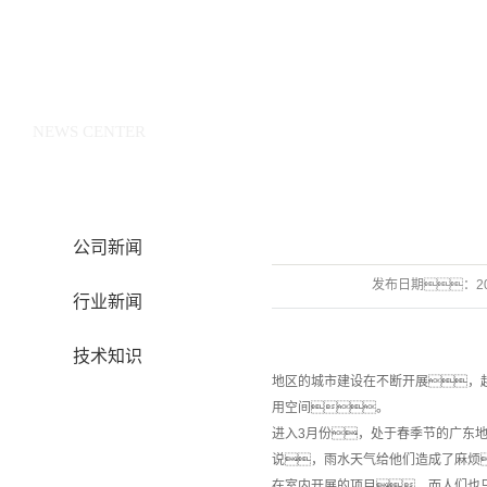
新闻中心
NEWS CENTER
公司新闻
发布日期：
2
行业新闻
技术知识
地区的城市建设在不断开展，
用空间。
进入3月份，处于春季节的广东
说，雨水天气给他们造成了麻烦
在室内开展的项目，而人们也